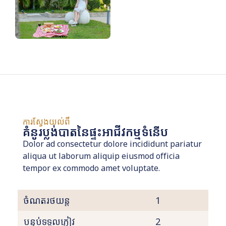
ការស្វែងយល់ពី
គំនូរប្លង់បាតនៃផ្ទះអាជីវកម្មទំនើប
Dolor ad consectetur dolore incididunt pariatur
aliqua ut laborum aliquip eiusmod officia
tempor ex commodo amet voluptate.
ចំណតរថយន្ត
1
បន្ទប់ទទួលភ្ញៀវ
2