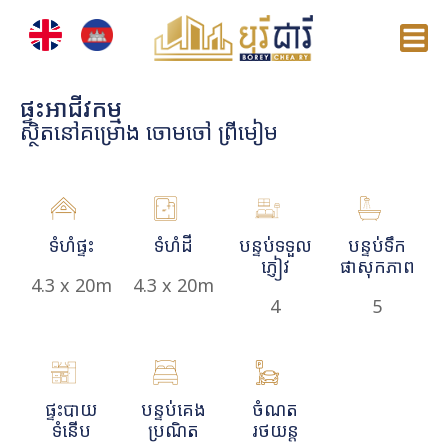
ផ្ទះអាជីវកម្ម
ស្ថិតនៅគម្រោង ចោមចៅ ព្រីមៀម
ទំហំផ្ទះ
ទំហំដី
បន្ទប់ទទួល
បន្ទប់ទឹក
ភ្ញៀវ
ផាសុកភាព
4.3 x 20m
4.3 x 20m
4
5
ផ្ទះបាយ
បន្ទប់គេង
ចំណត
ទំនើប
ប្រណិត
រថយន្ត