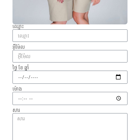
ឈ្មោះ
អ៊ីម៉ែល
ថ្ងៃ ខែ ឆ្នាំ
ម៉ោង
សារ