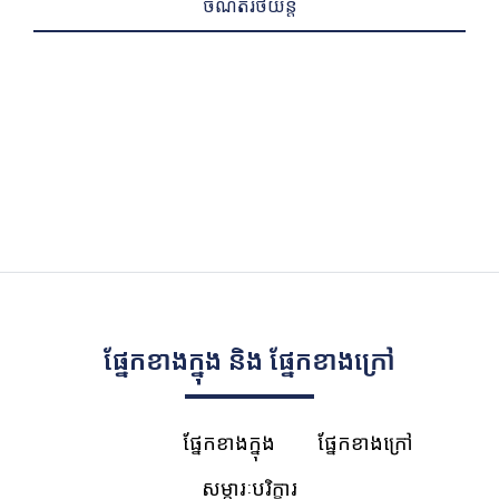
ចំណតរថយន្ត
ផ្នែកខាងក្នុង និង ផ្នែកខាងក្រៅ
ទាំងអស់
ផ្នែកខាងក្នុង
ផ្នែកខាងក្រៅ
សម្ភារៈបរិក្ខារ