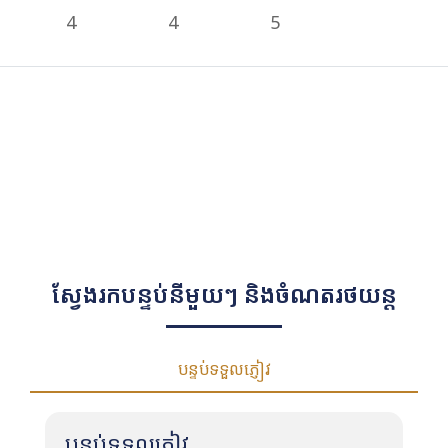
4
4
5
ស្វែងរកបន្ទប់នីមួយៗ និងចំណតរថយន្ត
បន្ទប់ទទួលភ្ញៀវ
បន្ទប់ទទួលភ្ញៀវ