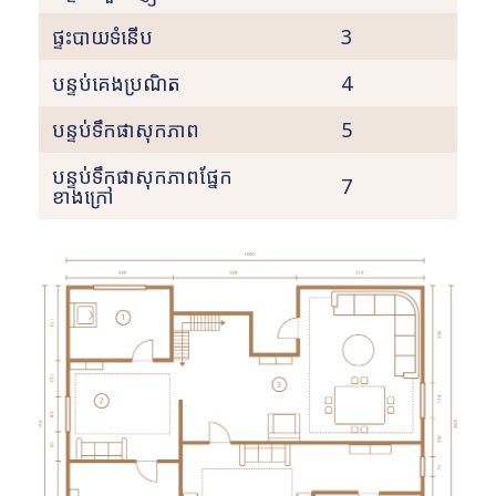
ផ្ទះបាយទំនើប
3
បន្ទប់គេងប្រណិត
4
បន្ទប់ទឹកផាសុកភាព
5
បន្ទប់ទឹកផាសុកភាពផ្នែក
7
ខាងក្រៅ