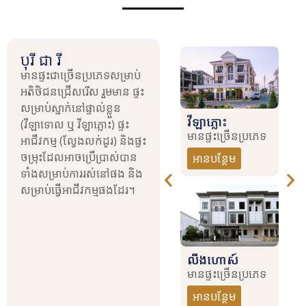
បុរី ជា រី
មានផ្ទះជាច្រើនប្រភេទសម្រាប់
អតិថិជនជ្រើសរើស រួមមាន ផ្ទះ
សម្រាប់ស្នាក់នៅផ្ទាល់ខ្លួន
វីឡាទោល
វកម្មទំនើប
វីឡាភ្លោះ
(វីឡាទោល ឬ វីឡាភ្លោះ) ផ្ទះ
មានផ្ទះច្រើនប្រភេទ
្រើនប្រភេទ
មានផ្ទះច្រើនប្រភេទ
អាជីវកម្ម (ល្វែងលក់ដូរ) និងផ្ទះ
អានបន្ថែម
ចម្រុះដែលអាចប្រើប្រាស់បាន
ែម
អានបន្ថែម
ទាំងសម្រាប់ការរស់នៅផង និង
សម្រាប់ធ្វើអាជីវកម្មផងដែរ។
វីឡាកូនកាត់
(គម្រោង ចោមចៅ
កាត់
លីងហោស៍
ព្រីមៀម)
្រើនប្រភេទ
មានផ្ទះច្រើនប្រភេទ
មានផ្ទះច្រើនប្រភេទ
ែម
អានបន្ថែម
អានបន្ថែម