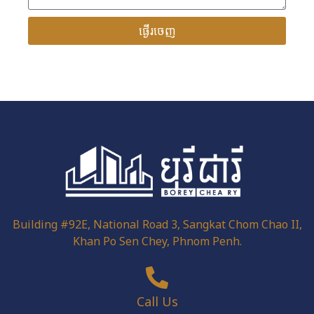
ផ្ងើរចេញ
Building #92E, National Road 3, Sangkat Chom Chao II,
Khan Po Sen Chey, Phnom Penh.
Call Us