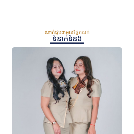
ណាត់ជួបជាមួយផ្នែកលក់
ទំនាក់ទំនង