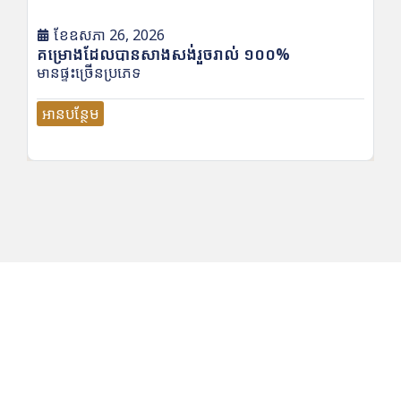
ខែ​ឧសភា 26, 2026
គម្រោងដែលបានសាងសង់រួចរាល់ ១០០%
គម្
មានផ្ទះច្រើនប្រភេទ
មា
អានបន្ថែម
អ