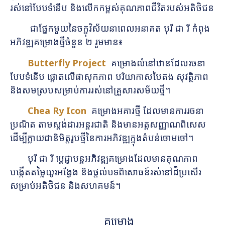
រស់នៅបែបទំនើប និងលើកកម្ពស់គុណភាពជីវិតរបស់អតិថិជន
ជាផ្នែកមួយនៃចក្ខុវិស័យនាពេលអនាគត បុរី ជា រី កំពុង
អភិវឌ្ឍគម្រោងថ្មីចំនួន ២ រួមមាន៖
Butterfly Project
គម្រោងលំនៅឋានដែលរចនា
បែបទំនើប ផ្តោតលើផាសុកភាព បរិយាកាសបៃតង សុវត្ថិភាព
និងសមស្របសម្រាប់ការរស់នៅគ្រួសារសម័យថ្មី។
Chea Ry Icon
គម្រោងអគារថ្មី ដែលមានការរចនា
ប្រណិត តាមស្តង់ដារអន្តរជាតិ និងមានអត្តសញ្ញាណពិសេស
ដើម្បីក្លាយជានិមិត្តរូបថ្មីនៃការអភិវឌ្ឍក្នុងតំបន់ចោមចៅ។
បុរី ជា រី ប្តេជ្ញាបន្តអភិវឌ្ឍគម្រោងដែលមានគុណភាព
បង្កើតតម្លៃយូរអង្វែង និងផ្តល់បទពិសោធន៍រស់នៅដ៏ប្រសើរ
សម្រាប់អតិថិជន និងសហគមន៍។
គម្រោង