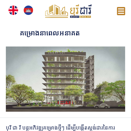
គម្រោងនាពេលអនាគត
បុរី ជា រី បន្តអភិវឌ្ឍគម្រោងថ្មីៗ ដើម្បីបង្កើតស្តង់ដារនៃការ