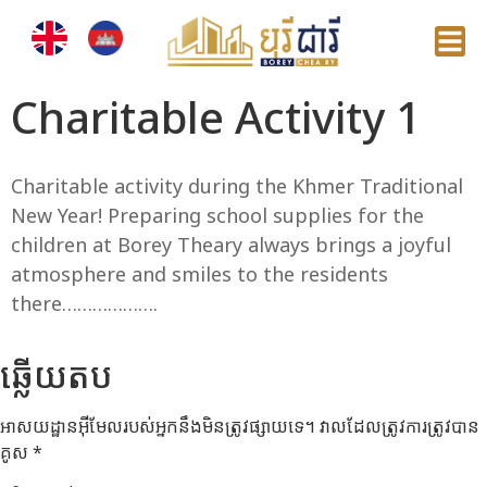
Charitable Activity 1
Charitable activity during the Khmer Traditional
New Year! Preparing school supplies for the
children at Borey Theary always brings a joyful
atmosphere and smiles to the residents
there……………….
ឆ្លើយ​តប
អាសយដ្ឋាន​អ៊ីមែល​របស់​អ្នក​នឹង​មិន​ត្រូវ​ផ្សាយ​ទេ។
វាល​ដែល​ត្រូវ​ការ​ត្រូវ​បាន​
គូស
*