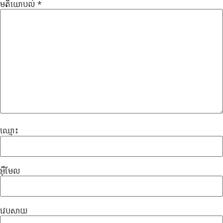
មតិ​យោបល់
*
ឈ្មោះ
អ៊ីមែល
វេបសាយ