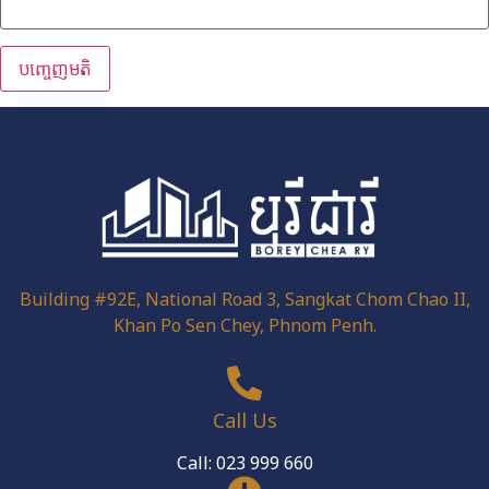
Building #92E, National Road 3, Sangkat Chom Chao II,
Khan Po Sen Chey, Phnom Penh.
Call Us
Call: 023 999 660